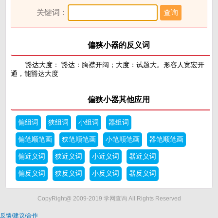
关键词：
偏狭小器的反义词
豁达大度： 豁达：胸襟开阔；大度：试题大。形容人宽宏开
通，能豁达大度
偏狭小器其他应用
偏组词
狭组词
小组词
器组词
偏笔顺笔画
狭笔顺笔画
小笔顺笔画
器笔顺笔画
偏近义词
狭近义词
小近义词
器近义词
偏反义词
狭反义词
小反义词
器反义词
CopyRight@ 2009-2019 学网查询 All Rights Reserved
反馈/建议/合作